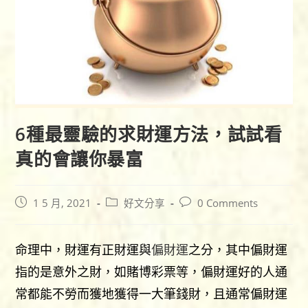
6種最靈驗的求財運方法，試試看
真的會讓你暴富
Post
Post
Post
1 5 月, 2021
好文分享
0 Comments
published:
category:
comments:
命理中，財運有正財運與
偏財運
之分，其中偏財運
指的是意外之財，如賭博彩票等，偏財運好的人通
常都能不勞而獲地獲得一大筆錢財，且通常偏財運