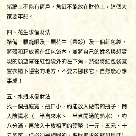
堵牆上不能有窗戶，魚缸不能放在財位上，這個大
家要牢記。
四、花生求偏財法
準備三顆龍眼及三顆花生（帶殼）及一個紅包袋，
將殼和籽放置在紅包袋內，並將自己的姓名與想實
現的願望寫在紅包袋外的左下角，然後將紅包袋藏
置衣櫃下隱密的地方，不要去挪移它，自然能心想
事成！
五、水瓶求偏財法
找一個瓶底寬、瓶口小，約能放入硬幣的瓶子，倒
入陰陽水（一半自來水、一半煮開過的熱水），約
八分滿，再放入十枚相同的硬幣（一元、五元、十
元皆可，但必須是相同的，偏財廟求的錢母最佳）