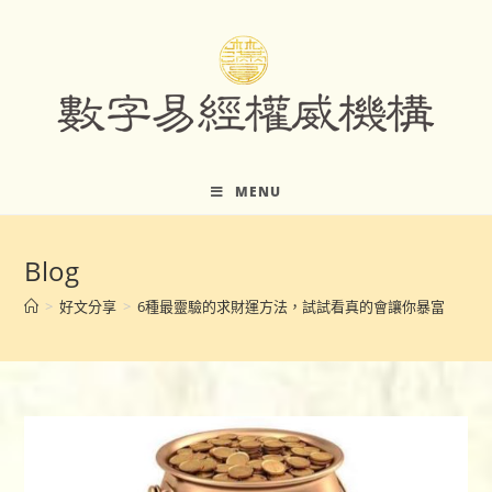
Skip
to
content
MENU
Blog
>
好文分享
>
6種最靈驗的求財運方法，試試看真的會讓你暴富