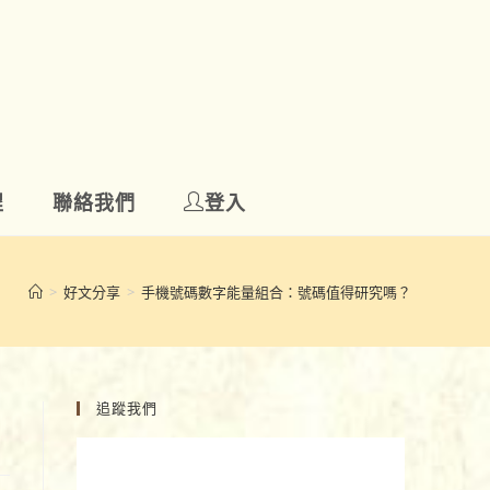
程
聯絡我們
登入
>
好文分享
>
手機號碼數字能量組合：號碼值得研究嗎？
追蹤我們