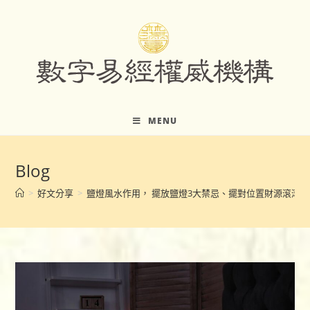
Skip
to
content
MENU
Blog
>
好文分享
>
鹽燈風水作用， 擺放鹽燈3大禁忌、擺對位置財源滾滾來