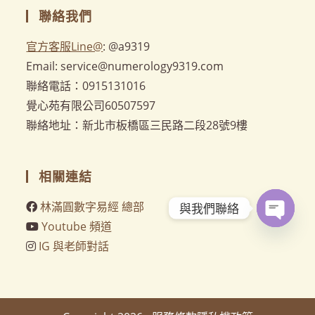
聯絡我們
官方客服Line@
: @a9319
Email: service@numerology9319.com
聯絡電話：0915131016
覺心苑有限公司60507597
聯絡地址：新北市板橋區三民路二段28號9樓
相關連結
林滿圓數字易經 總部
與我們聯絡
Youtube 頻道
O
IG 與老師對話
p
e
n