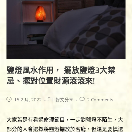
鹽燈風水作用， 擺放鹽燈3大禁
忌、擺對位置財源滾滾來!
Post
Post
Post
15 2 月, 2022
好文分享
2 Comments
published:
category:
comments:
大家若是有看過命理節目，一定對鹽燈不陌生，大
部分的人會選擇將鹽燈擺放於客廳，但還是要慎選