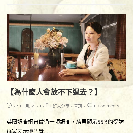
越
多
的
人
渴
望
擁
有
一
個
旺
財、
【為什麼人會放不下過去？】
吸
財
Post
Post
Post
27 11 月, 2020
好文分享
/
置頂
0 Comments
又
published:
category:
comments:
能
英國調查網曾做過一項調查，結果顯示55%的受訪
守
財
群眾表示他們覺...