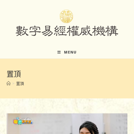
Skip
to
content
MENU
置頂
>
置頂