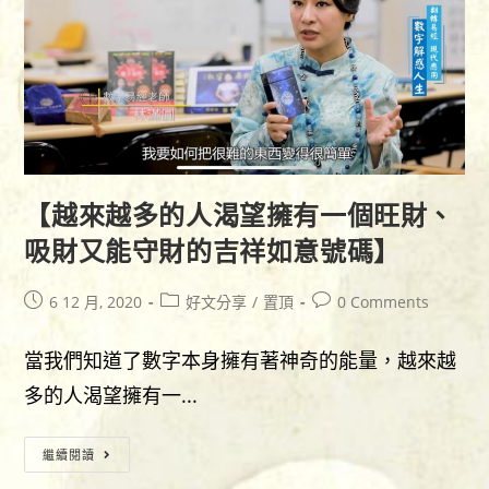
【越來越多的人渴望擁有一個旺財、
吸財又能守財的吉祥如意號碼】
Post
Post
Post
6 12 月, 2020
好文分享
/
置頂
0 Comments
published:
category:
comments:
當我們知道了數字本身擁有著神奇的能量，越來越
多的人渴望擁有一...
【越
繼續閱讀
來