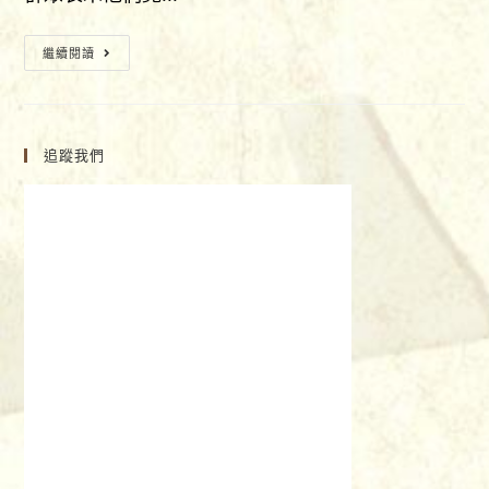
的
吉
【為
繼續閱讀
祥
什
如
麼
意
人
號
會
追蹤我們
碼】
放
不
下
過
去？】